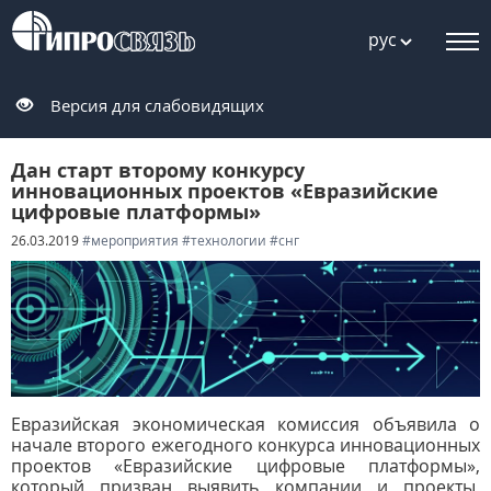
рус
Версия для слабовидящих
Дан старт второму конкурсу
инновационных проектов «Евразийские
цифровые платформы»
26.03.2019
#мероприятия
#технологии
#снг
Евразийская экономическая комиссия объявила о
начале второго ежегодного конкурса инновационных
проектов «Евразийские цифровые платформы»,
который призван выявить компании и проекты,