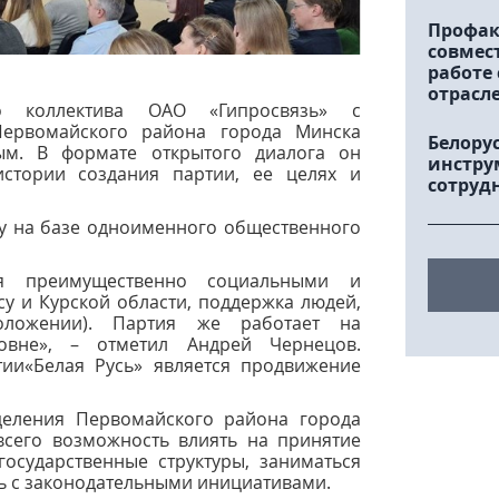
Профак
совмес
работе
отрасл
го коллектива ОАО «Гипросвязь» с
Первомайского района города Минска
Белору
ым. В формате открытого диалога он
инстру
истории создания партии, ее целях и
сотруд
ду на базе одноименного общественного
ся преимущественно социальными и
у и Курской области, поддержка людей,
ложении). Партия же работает на
овне», – отметил Андрей Чернецов.
ии«Белая Русь» является продвижение
деления Первомайского района города
всего возможность влиять на принятие
осударственные структуры, заниматься
ь с законодательными инициативами.