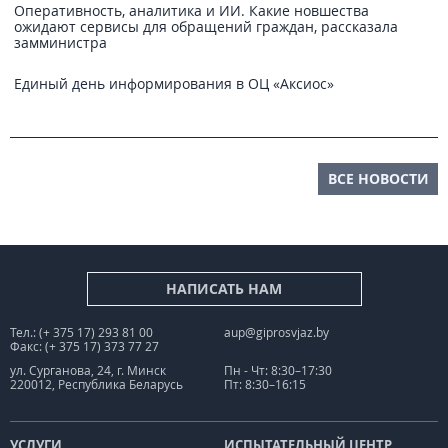
Оперативность, аналитика и ИИ. Какие новшества
ожидают сервисы для обращений граждан, рассказала
замминистра
Единый день информирования в ОЦ «Аксиос»
ВСЕ НОВОСТИ
НАПИСАТЬ НАМ
Тел.: (+ 375 17) 293 81 00
aup@giprosvjaz.by
Факс: (+ 375 17) 373 77 27
ул. Сурганова, 24, г. Минск
Пн - Чт: 8:30–17:30
220012, Республика Беларусь
Пт: 8:30–16:15
УСЛУГИ
ИСПЫТАТЕЛЬНЫЙ ЦЕНТР