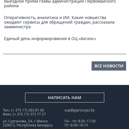
Выездной прием главы администрации Первомайского
района
Оперативность, аналитика и ИИ. Какие новшества
ожидают сервисы для обращений граждан, рассказала
замминистра
Единый день информирования в ОЦ «Аксиос»
ВСЕ НОВОСТИ
НАПИСАТЬ НАМ
Тел.: (+ 375 17) 293 81 00
aup@giprosvjaz.by
Факс: (+ 375 17) 373 77 27
ул. Сурганова, 24, г. Минск
Пн - Чт: 8:30–17:30
220012, Республика Беларусь
Пт: 8:30–16:15