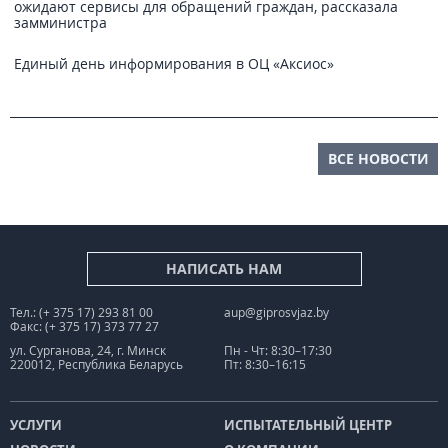
ожидают сервисы для обращений граждан, рассказала
замминистра
Единый день информирования в ОЦ «Аксиос»
ВСЕ НОВОСТИ
НАПИСАТЬ НАМ
Тел.: (+ 375 17) 293 81 00
aup@giprosvjaz.by
Факс: (+ 375 17) 373 77 27
ул. Сурганова, 24, г. Минск
Пн - Чт: 8:30–17:30
220012, Республика Беларусь
Пт: 8:30–16:15
УСЛУГИ
ИСПЫТАТЕЛЬНЫЙ ЦЕНТР