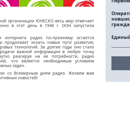
Первом
Операт
новшес
дной организации ЮНЕСКО весь мир отмечает
гражда
енно в этот день в 1946 г. ООН запустила
Единый
я интернета радио по-прежнему остается
и продолжает искать новые пути развития,
овых технологий. За долгие годы оно стало
ередачи важной информации в любую точку
утко реагируя на ее потребности, радио
ний, что является необходимым условием
жных задач.
вязи со Всемирным днем радио. Желаем вам
зитивных новостей!