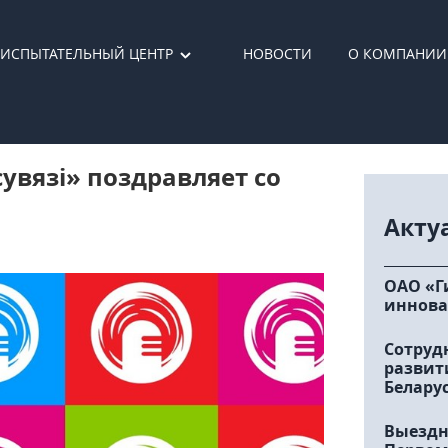
ИСПЫТАТЕЛЬНЫЙ ЦЕНТР
НОВОСТИ
О КОМПАНИИ
увязі» поздравляет со
Акту
ОАО «Г
иннова
Сотруд
развит
Белару
Выездн