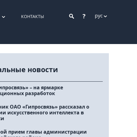
?
рус
КОНТАКТЫ
альные новости
ипросвязь» – на ярмарке
ционных разработок
ник ОАО «Гипросвязь» рассказал о
ии искусственного интеллекта в
си
ой прием главы администрации