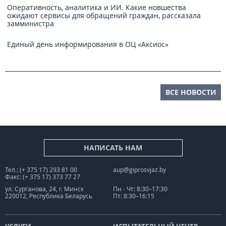
Оперативность, аналитика и ИИ. Какие новшества
ожидают сервисы для обращений граждан, рассказала
замминистра
Единый день информирования в ОЦ «Аксиос»
ВСЕ НОВОСТИ
НАПИСАТЬ НАМ
Тел.: (+ 375 17) 293 81 00
aup@giprosvjaz.by
Факс: (+ 375 17) 373 77 27
ул. Сурганова, 24, г. Минск
Пн - Чт: 8:30–17:30
220012, Республика Беларусь
Пт: 8:30–16:15