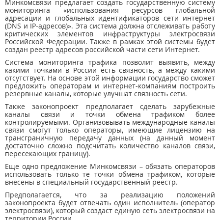
Минкомсвязи предлагает создать государственную систему
мониторинга «использования ресурсов глобальной
адресации и глобальных идентификаторов сети интернет
(DNS и IP-адресов)». Эта система должна отслеживать работу
критических элементов инфраструктуры электросвязи
Российской Федерации. Также в рамках этой системы будет
создан реестр адресов российской части сети Интернет.
Система мониторинга трафика позволит выявить, между
какими точками в России есть связность, а между какими
отсутствует. На основе этой информации государство сможет
предложить операторам и интернет-компаниям построить
резервные каналы, которые улучшат связность сети.
Также законопроект предполагает сделать зарубежные
каналы связи и точки обмена трафиком более
контролируемыми. Организовывать международные каналы
связи смогут только операторы, имеющие лицензию на
трансграничную передачу данных (на данный момент
достаточно сложно подсчитать количество каналов связи,
пересекающих границу).
Еще одно предложение Минкомсвязи – обязать операторов
использовать только те точки обмена трафиком, которые
внесены в специальный государственный реестр.
Предполагается, что за реализацию положений
законопроекта будет отвечать один исполнитель (оператор
электросвязи), который создаст единую сеть электросвязи на
территории России.