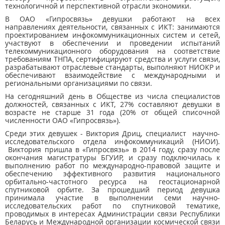
технологичной и перспективной отрасли экономики.
В ОАО «Гипросвязь» девушки работают на всех
направлениях деятельности, связанных с ИКТ: занимаются
проектированием инфокоммуникационных систем и сетей,
участвуют в обеспечении и проведении испытаний
телекоммуникационного оборудования на соответствие
требованиям ТНПА, сертифицируют средства и услуги связи,
разрабатывают отраслевые стандарты, выполняют НИОКР и
обеспечивают взаимодействие с международными и
региональными организациями по связи.
На сегодняшний день в Обществе из числа специалистов
должностей, связанных с ИКТ, 27% составляют девушки в
возрасте не старше 31 года (20% от общей списочной
численности ОАО «Гипросвязь»).
Среди этих девушек - Виктория Дриц, специалист научно-
исследовательского отдела инфокоммуникаций (НИОИ).
Виктория пришла в «Гипросвязь» в 2014 году, сразу после
окончания магистратуры БГУИР, и сразу подключилась к
выполнению работ по международно-правовой защите и
обеспечению эффективного развития национального
орбитально-частотного ресурса на геостационарной
спутниковой орбите. За прошедший период девушка
принимала участие в выполнении семи научно-
исследовательских работ по спутниковой тематике,
проводимых в интересах Администрации связи Республики
Беларусь и Международной организации космической связи