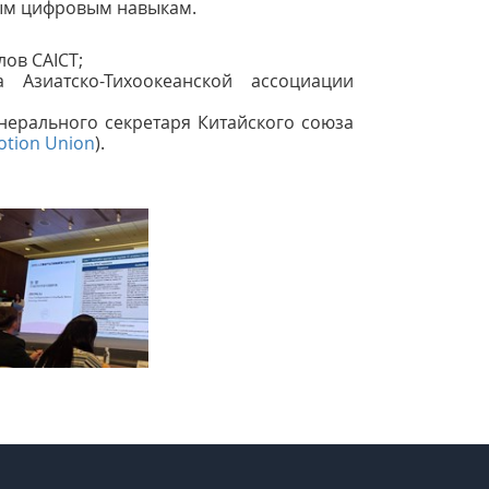
ым цифровым навыкам.
ов CAICT;
 Азиатско-Тихоокеанской ассоциации
енерального секретаря Китайского союза
otion Union
).