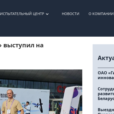
ИСПЫТАТЕЛЬНЫЙ ЦЕНТР
НОВОСТИ
О КОМПАНИИ
» выступил на
Акту
ОАО «Г
иннова
Сотруд
развит
Белару
Выездн