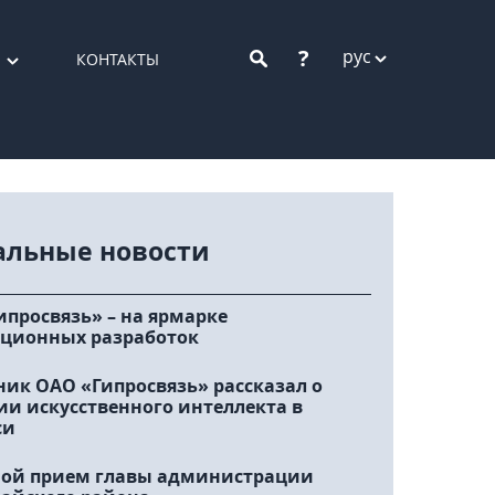
?
рус
КОНТАКТЫ
альные новости
ипросвязь» – на ярмарке
ционных разработок
ник ОАО «Гипросвязь» рассказал о
ии искусственного интеллекта в
си
ой прием главы администрации