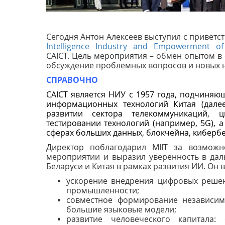
Сегодня Антон Алексеев выступил с привет
Intelligence Industry and Empowerment of 
CAICT.
Цель мероприятия – обмен опытом в о
обсуждение проблемных вопросов и новых н
СПРАВОЧНО
CAICT
является НИУ c 1957 года, подчиня
информационных технологий Китая (далее
развитии сектора телекоммуникаций, ц
тестировании технологий (например, 5G), а
сферах больших данных, блокчейна, кибербе
Директор поблагодарил MIIT за возможн
мероприятии и выразил уверенность в да
Беларуси и Китая в рамках развития ИИ. Он 
ускорение внедрения цифровых решен
промышленности;
совместное формирование независим
большие языковые модели;
развитие человеческого капитала: 