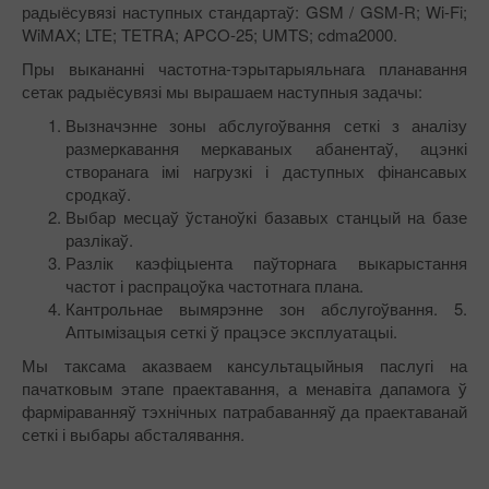
радыёсувязі наступных стандартаў: GSM / GSM-R; Wi-Fi;
WiMAX; LTE; TETRA; APCO-25; UMTS; cdma2000.
Пры выкананні частотна-тэрытарыяльнага планавання
сетак радыёсувязі мы вырашаем наступныя задачы:
Вызначэнне зоны абслугоўвання сеткі з аналізу
размеркавання меркаваных абанентаў, ацэнкі
створанага імі нагрузкі і даступных фінансавых
сродкаў.
Выбар месцаў ўстаноўкі базавых станцый на базе
разлікаў.
Разлік каэфіцыента паўторнага выкарыстання
частот і распрацоўка частотнага плана.
Кантрольнае вымярэнне зон абслугоўвання. 5.
Аптымізацыя сеткі ў працэсе эксплуатацыі.
Мы таксама аказваем кансультацыйныя паслугі на
пачатковым этапе праектавання, а менавіта дапамога ў
фарміраванняў тэхнічных патрабаванняў да праектаванай
сеткі і выбары абсталявання.