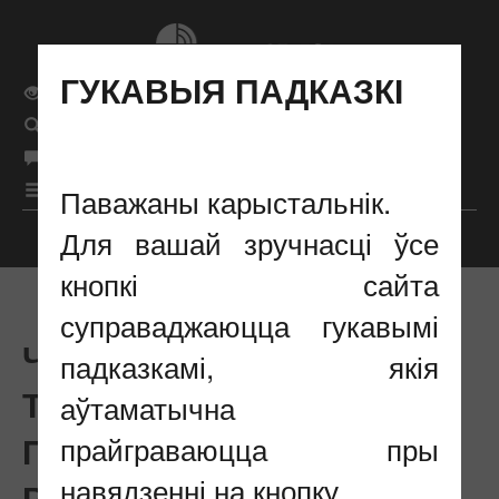
ГУКАВЫЯ ПАДКАЗКІ
Звычайная версія сайта
Поиск
бел
Мова сайта
рус
|
|
eng
|
Меню
Паважаны карыстальнік.
Для вашай зручнасці ўсе
Налады адлюстравання
кнопкі сайта
суправаджаюцца гукавымі
ЧАСТОТНА-
падказкамі, якія
ТЭРЫТАРЫЯЛЬНАЕ
аўтаматычна
ПЛАНАВАННЕ СЕТАК
прайграваюцца пры
навядзенні на кнопку.
РАДЫЁСУВЯЗІ