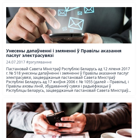
Унесены дапаўненні і змяненні ў Правілы аказання
паслуг электрасувязі
24.07.2017
#рэгуляванне
Пастановай Савета Міністраў Рэспублікі Беларусь ад 12 ліпеня 2017
г. № 518 унесены дапаўненні і змяненні ў Правілы аказання паслуг
электрасувязі, зацверджаныя пастановай Савета Міністраў
Рэспублікі Беларусь ад 17 жніўня 2006 г. № 1055 (далей – Правілы), і
Правілы аховы ліній, збудаванняў сувязі і радыёфікацыі ў
Рэспубліцы Беларусь, зацверджаныя пастановай Савета Міністраў...