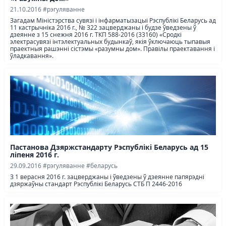
21.10.2016
#рэгуляванне
Загадам Міністэрства сувязі і інфарматызацыі Рэспублікі Беларусь ад
11 кастрычніка 2016 г., № 322 зацверджаны і будзе ўведзены ў
дзеянне з 15 снежня 2016 г. ТКП 588-2016 (33160) «Сродкі
электрасувязі інтэлектуальных будынкаў, якія ўключаюць тыпавыя
праектныя рашэнні сістэмы «разумны дом». Правілы праектавання і
ўладкавання».
Пастанова Дзяржстандарту Рэспублікі Беларусь ад 15
лiпеня 2016 г.
29.09.2016
#рэгуляванне
#беларусь
З 1 верасня 2016 г. зацверджаны і ўведзены ў дзеянне папярэдні
дзяржаўны стандарт Рэспублікі Беларусь СТБ П 2446-2016