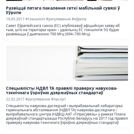
Развіццё пятага пакалення сеткі мабільнай сувязі ў
Еўропе
19.05.2017
#тэхналогіі
#рэгуляванне
#еўропа
Савет Еўрапейскага саюза (ЕС) апублікаваў афіцыйную заяву аб
тым, што на тэрыторыі краін – удзельніц ЕС тэхналогія 5G будзе
развівацца ў дыяпазоне 700 Мгц (694–790 Мгц).
Спецыялісты НДВЛ ТА правялі праверку навукова-
тэхнічнага ўзроўню дзяржаўных стандартаў
22.02.2017
#рэгуляванне
#паслугі
Спецыялісты навукова-даследчай і выпрабавальнай лабараторыі
тэрмінальнага абсталявання (НДВЛ ТА) навукова-даследчага і
выпрабавальнага цэнтра (НДВЦ) ААТ «Гіпрасувязь» у рамках Плана
дзяржаўнай стандартызацыі Рэспублікі Беларусь на 2017 год правялі
праверку навукова-тэхнічнага ўзроўню дзяржаўных стандартаў