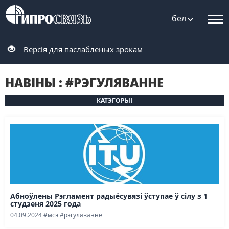
бел
Версія для паслабленых зрокам
НАВIНЫ : #РЭГУЛЯВАННЕ
КАТЭГОРЫІ
Абноўлены Рэгламент радыёсувязі ўступае ў сілу з 1
студзеня 2025 года
04.09.2024
#мсэ
#рэгуляванне