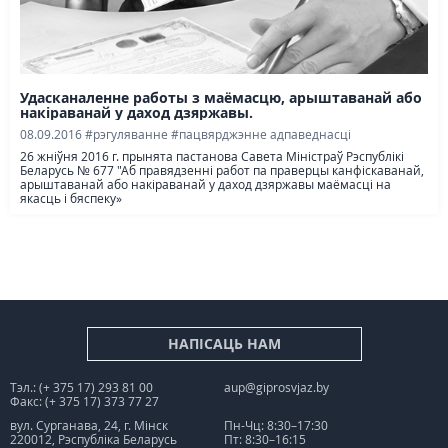
Удасканаленне работы з маёмасцю, арыштаванай або
накiраванай у даход дзяржавы.
08.09.2016
#рэгуляванне
#пацвярджэнне адпаведнасці
26 жніўня 2016 г. прынята пастанова Савета Міністраў Рэспублікі
Беларусь № 677 "Аб правядзенні работ па праверцы канфіскаванай,
арыштаванай або накіраванай у даход дзяржавы маёмасці на
якасць і бяспеку»
НАПІСАЦЬ НАМ
Тэл.: (+ 375 17) 293 81 00
aup@giprosvjaz.by
Факс: (+ 375 17) 373 77 27
вул. Сурганава, 24, г. Мінск
Пн-Чц: 8:30–17:30
220012, Рэспубліка Беларусь
Пт: 8:30–16:15