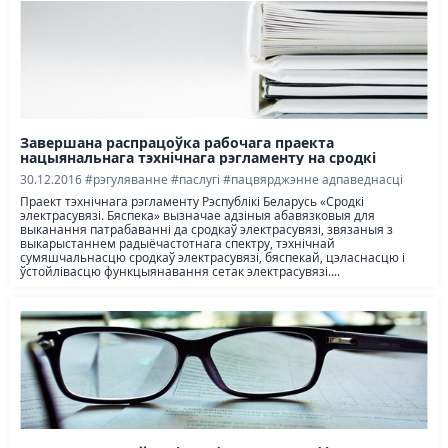
Завершана распрацоўка рабочага праекта
нацыянальнага тэхнічнага рэгламенту на сродкі
электрасувязі
30.12.2016
#рэгуляванне
#паслугі
#пацвярджэнне адпаведнасці
Праект тэхнічнага рэгламенту Рэспублікі Беларусь «Сродкі
электрасувязі. Бяспека» вызначае адзіныя абавязковыя для
выканання патрабаванні да сродкаў электрасувязі, звязаныя з
выкарыстаннем радыёчастотнага спектру, тэхнічнай
сумяшчальнасцю сродкаў электрасувязі, бяспекай, цэласнасцю і
ўстойлівасцю функцыянавання сетак электрасувязі....