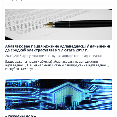
Абавязковае пацвярджэнне адпаведнасці ў дачыненні
да сродкаў электрасувязі з 1 лютага 2017 г.
28.10.2016
#рэгуляванне
#паслугі
#пацвярджэнне адпаведнасці
Зацверджаны пералік аб'ектаў абавязковага пацвярджэння
адпаведнасці Нацыянальнай сістэмы пацвярджэння адпаведнасці
Рэспублікі Беларусь.
«Разумны дом»