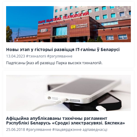
Новы этап у гісторыі развіцця IT-галіны ў Беларусі
13.04.2023
#тэхналогіі
#рэгуляванне
Падпісаны ўказ аб развіцці Парка высокіх тэхналогій.
Афіцыйна апублікаваны тэхнічны рэгламент
Рэспублікі Беларусь «Сродкі электрасувязі. Бяспека»
25.06.2018
#рэгуляванне
#пацвярджэнне адпаведнасці