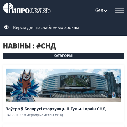
бел
Версія для паслабленых зрокам
НАВIНЫ : #СНД
КАТЭГОРЫІ
Заўтра ў Беларусі стартуюць II Гульні краін СНД
04.08.2023
#мерапрыемствы
#снд