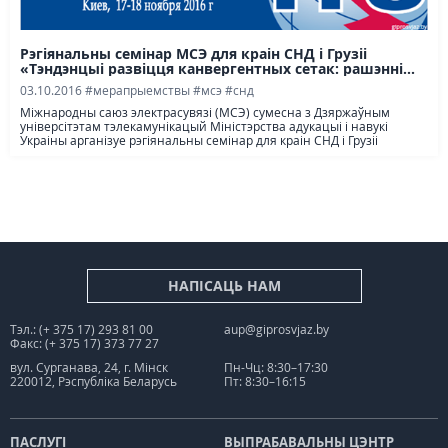
Рэгіянальны семінар МСЭ для краін СНД і Грузіі
«Тэндэнцыі развіцця канвергентных сетак: рашэнні...
03.10.2016
#мерапрыемствы
#мсэ
#снд
Міжнародны саюз электрасувязі (МСЭ) сумесна з Дзяржаўным
універсітэтам тэлекамунікацый Міністэрства адукацыі і навукі
Украіны арганізуе рэгіянальны семінар для краін СНД і Грузіі
НАПІСАЦЬ НАМ
Тэл.: (+ 375 17) 293 81 00
aup@giprosvjaz.by
Факс: (+ 375 17) 373 77 27
вул. Сурганава, 24, г. Мінск
Пн-Чц: 8:30–17:30
220012, Рэспубліка Беларусь
Пт: 8:30–16:15
ПАСЛУГІ
ВЫПРАБАВАЛЬНЫ ЦЭНТР