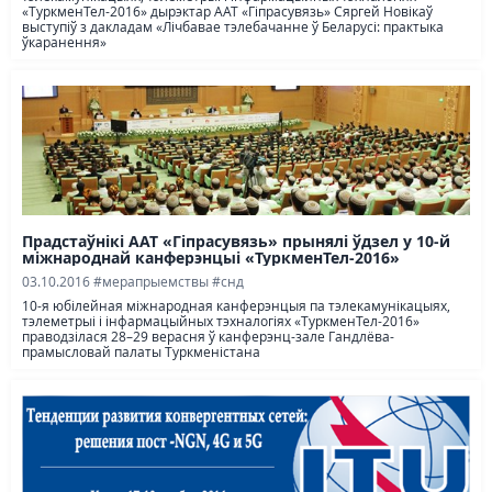
«ТуркменТел-2016» дырэктар ААТ «Гіпрасувязь» Сяргей Новікаў
выступіў з дакладам «Лічбавае тэлебачанне ў Беларусі: практыка
ўкаранення»
Прадстаўнікі ААТ «Гіпрасувязь» прынялі ўдзел у 10-й
міжнароднай канферэнцыі «ТуркменТел-2016»
03.10.2016
#мерапрыемствы
#снд
10-я юбілейная міжнародная канферэнцыя па тэлекамунікацыях,
тэлеметрыі і інфармацыйных тэхналогіях «ТуркменТел-2016»
праводзілася 28–29 верасня ў канферэнц-зале Гандлёва-
прамысловай палаты Туркменістана