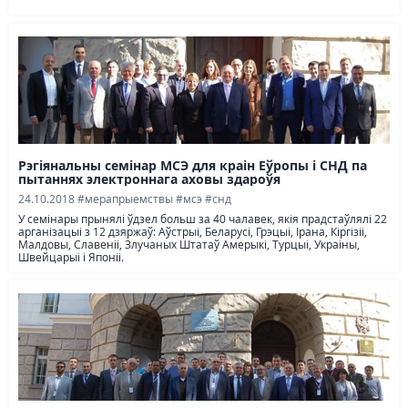
Рэгіянальны семінар МСЭ для краін Еўропы і СНД па
пытаннях электроннага аховы здароўя
24.10.2018
#мерапрыемствы
#мсэ
#снд
У семінары прынялі ўдзел больш за 40 чалавек, якія прадстаўлялі 22
арганізацыі з 12 дзяржаў: Аўстрыі, Беларусі, Грэцыі, Ірана, Кіргізіі,
Малдовы, Славеніі, Злучаных Штатаў Амерыкі, Турцыі, Украіны,
Швейцарыі і Японіі.