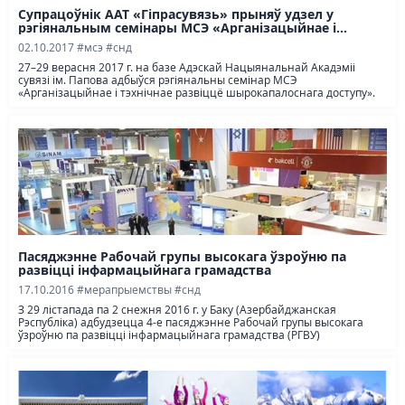
Супрацоўнік ААТ «Гіпрасувязь» прыняў удзел у
рэгіянальным семінары МСЭ «Арганізацыйнае і...
02.10.2017
#мсэ
#снд
27–29 верасня 2017 г. на базе Адэскай Нацыянальнай Акадэміі
сувязі ім. Папова адбыўся рэгіянальны семінар МСЭ
«Арганізацыйнае і тэхнічнае развіццё шырокапалоснага доступу».
Пасяджэнне Рабочай групы высокага ўзроўню па
развіцці інфармацыйнага грамадства
17.10.2016
#мерапрыемствы
#снд
З 29 лістапада па 2 снежня 2016 г. у Баку (Азербайджанская
Рэспубліка) адбудзецца 4-е пасяджэнне Рабочай групы высокага
ўзроўню па развіцці інфармацыйнага грамадства (РГВУ)