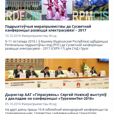
Падрыхтоўчыя мерапрыемствы да Сусветнай
канферэнцыі развіцця электрасувязі – 2017
10.10.2016
#мерапрыемствы
#снд
9–11 лістапада 2016 г. ў Бішкеку (Кыргызская Рэспубліка) адбудзецца
Рэгіянальны падрыхтоўчы сход (РПС) да Сусветнай канферэнцыі
развіцця электрасувязі – 2017 (СКРЭ-17) для СНД і Грузіі
Дырэктар ААТ «Гіпрасувязь» Сяргей Новікаў выступіў
з дакладам на канферэнцыі «ТуркменТел-2016»
05.10.2016
#мерапрыемствы
#снд
На другі дзень працы 10-й юбілейнай міжнароднай канферэнцыі па
тэлекамунікацыях, тэлеметрыі і інфармацыйных тэхналогіях