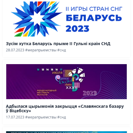
Зусім хутка Беларусь прыме II Гульні краін СНД
28.07.2023
#мерапрыемствы
#снд
Адбылася цырымонія закрыцця «Славянскага базару
ў Віцебску»
17.07.2023
#мерапрыемствы
#снд