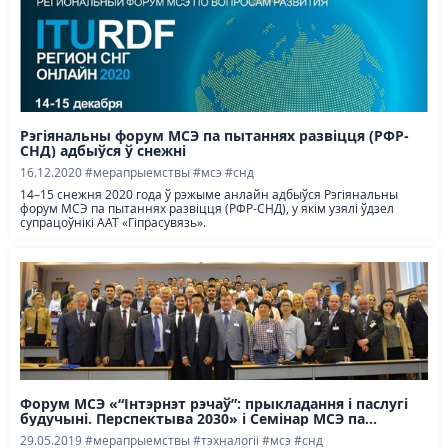
Рэгіянальны форум МСЭ па пытаннях развіцця (РФР-
СНД) адбыўся ў снежні
16.12.2020
#мерапрыемствы
#мсэ
#снд
14–15 снежня 2020 года ў рэжыме анлайн адбыўся Рэгіянальны
форум МСЭ па пытаннях развіцця (РФР-СНД), у якім узялі ўдзел
супрацоўнікі ААТ «Гіпрасувязь».
Форум МСЭ «“Інтэрнэт рэчаў”: прыкладання і паслугі
будучыні. Перспектыва 2030» і Семінар МСЭ па...
29.05.2019
#мерапрыемствы
#тэхналогіі
#мсэ
#снд