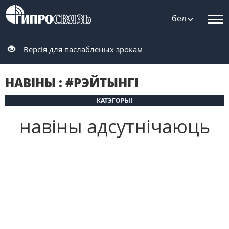
бел
Версія для паслабленых зрокам
НАВIНЫ : #РЭЙТЫНГІ
КАТЭГОРЫІ
навіны адсутнічаюць