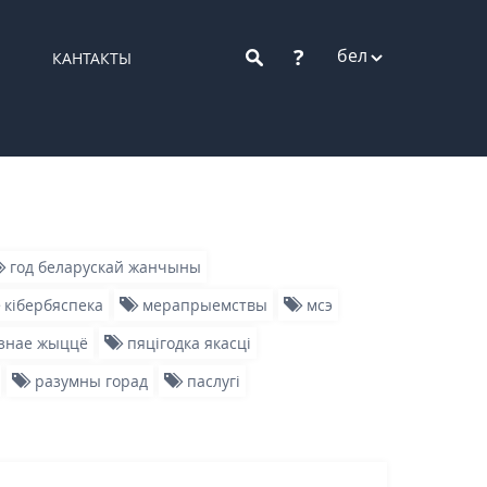
?
бел
КАНТАКТЫ
год беларускай жанчыны
кібербяспека
мерапрыемствы
мсэ
знае жыццё
пяцігодка якасці
разумны горад
паслугі