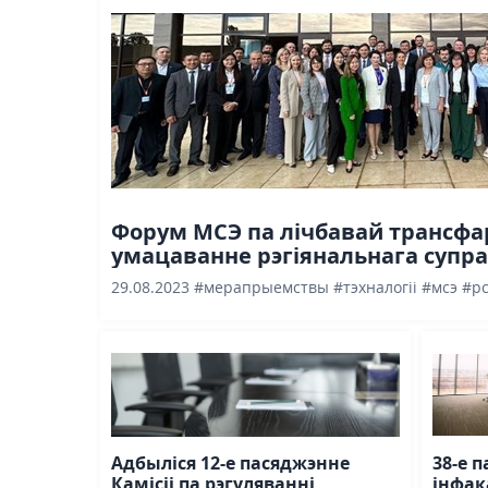
Форум МСЭ па лічбавай трансфа
умацаванне рэгіянальнага супрац
29.08.2023
#мерапрыемствы
#тэхналогіі
#мсэ
#рс
Адбыліся 12-е пасяджэнне
38-е 
Камісіі па рэгуляванні
інфак