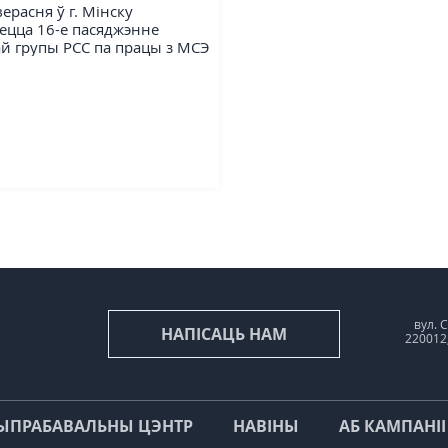
верасня ў г. Мінску
ецца 16-е пасяджэнне
й групы РСС па працы з МСЭ
вул. С
НАПІСАЦЬ НАМ
220012
ЫПРАБАВАЛЬНЫ ЦЭНТР
НАВІНЫ
АБ КАМПАНІІ