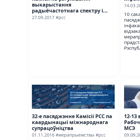
выкарыстання
14.03.
радыёчастотнага спектру і...
10 сак
27.09.2017
#рсс
пасядж
інфака
відэак
мерапр
прадст
Рэспубл
32-е пасяджэнне Камісіі РСС па
12-13
каардынацыі міжнароднага
Рабоч
супрацоўніцтва
МСЭ
01.11.2016
#мерапрыемствы
#рсс
09.09.