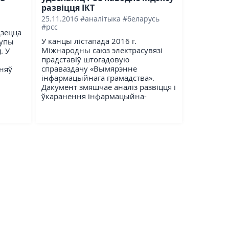
развіцця ІКТ
25.11.2016
#аналітыка
#беларусь
#рсс
дзецца
У канцы лістапада 2016 г.
рупы
Міжнародны саюз электрасувязі
. У
прадставіў штогадовую
справаздачу «Вымярэнне
няў
інфармацыйнага грамадства».
Дакумент змяшчае аналіз развіцця і
ўкаранення інфармацыйна-
камунікацыйнай...