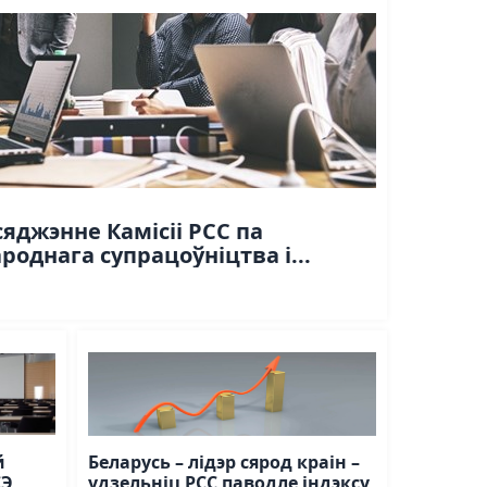
сяджэнне Камісіі РСС па
однага супрацоўніцтва і...
й
Беларусь – лідэр сярод краін –
СЭ
удзельніц РСС паводле індэксу