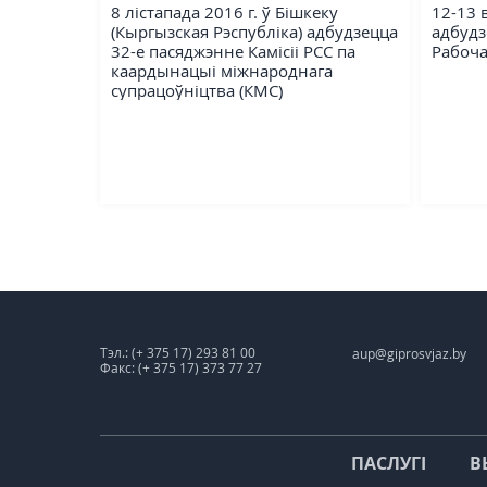
8 лістапада 2016 г. ў Бішкеку
12-13 
(Кыргызская Рэспубліка) адбудзецца
адбудз
32-е пасяджэнне Камісіі РСС па
Рабоча
каардынацыі міжнароднага
супрацоўніцтва (КМС)
Тэл.: (+ 375 17) 293 81 00
aup@giprosvjaz.by
Факс: (+ 375 17) 373 77 27
ПАСЛУГІ
В