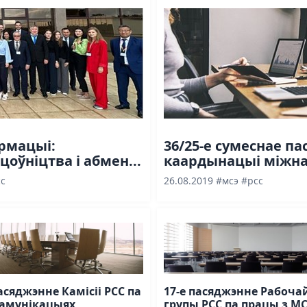
рмацыі:
36/25-е сумеснае па
оўніцтва і абмен...
каардынацыі міжнар
с
26.08.2019
#мсэ
#рсс
пасяджэнне Камісіі РСС па
17-е пасяджэнне Рабоча
амунікацыях
групы РСС па працы з М