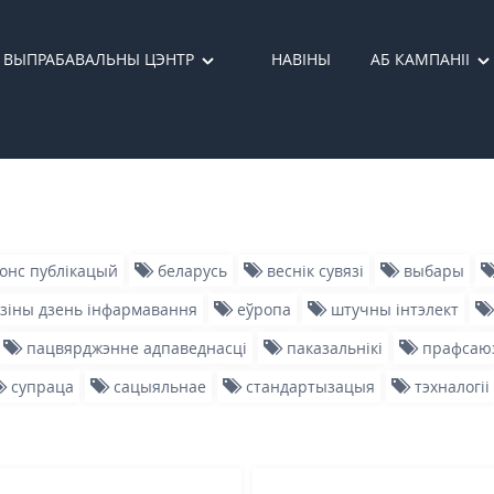
ВЫПРАБАВАЛЬНЫ ЦЭНТР
НАВІНЫ
АБ КАМПАНІІ
онс публікацый
беларусь
веснік сувязі
выбары
зіны дзень інфармавання
еўропа
штучны інтэлект
пацвярджэнне адпаведнасці
паказальнікі
прафсаю
супраца
сацыяльнае
стандартызацыя
тэхналогіі