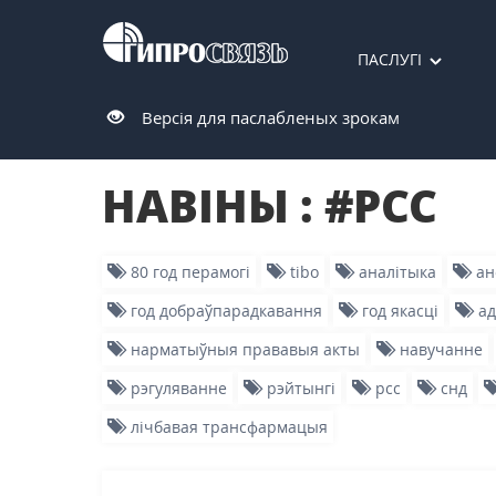
ПАСЛУГІ
Версія для паслабленых зрокам
НАВIНЫ : #РСС
80 год перамогі
tibo
аналітыка
ан
год добраўпарадкавання
год якасці
ад
нарматыўныя прававыя акты
навучанне
рэгуляванне
рэйтынгі
рсс
снд
лічбавая трансфармацыя