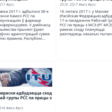
2017
#рсс
25.01.2017
#мсэ
#рсс
авіка 2017 г. адбылося 38-е
16 лютага 2017 г. у Маскве
энне Камісіі РСС па
(Расійская Федэрацыя) адбу
мунікацыях ў фармаце
17-е пасяджэнне Рабочай г
анферэнцсувязі. У дзейнасці
РСС па працы з МСЭ (РГ МСЭ)
ыемства прынялі ўдзел
рамках сходу плануецца
аўнікі адміністрацый сувязі
разгледзець некалькі пытан
ікі Арменія, Рэспублікі...
 верасня адбудзецца сход
ай групы РСС па працы з
2016
#мсэ
#рсс