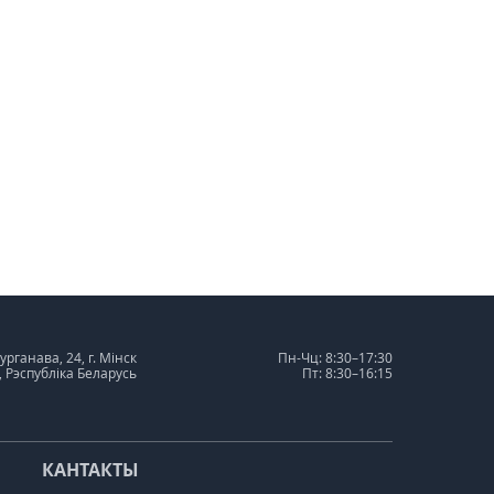
урганава, 24, г. Мінск
Пн-Чц: 8:30–17:30
, Рэспубліка Беларусь
Пт: 8:30–16:15
КАНТАКТЫ