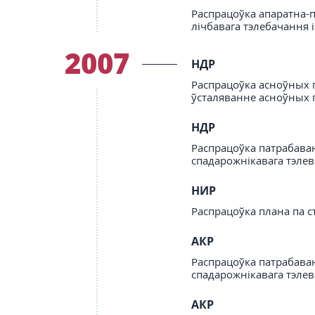
Распрацоўка апаратна-п
лічбавага тэлебачання
2007
НДР
Распрацоўка асноўных п
ўсталяванне асноўных п
НДР
Распрацоўка патрабаван
спадарожнікавага тэлев
НИР
Распрацоўка плана па с
АКР
Распрацоўка патрабаван
спадарожнікавага тэлев
АКР