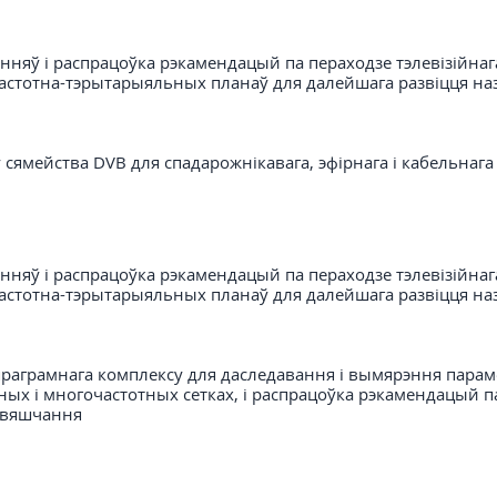
няў і распрацоўка рэкамендацый па пераходзе тэлевізійнага
астотна-тэрытарыяльных планаў для далейшага развіцця наз
 сямейства DVB для спадарожнікавага, эфірнага і кабельнаг
няў і распрацоўка рэкамендацый па пераходзе тэлевізійнага
астотна-тэрытарыяльных планаў для далейшага развіцця наз
раграмнага комплексу для даследавання і вымярэння параме
ых і многочастотных сетках, і распрацоўка рэкамендацый п
а вяшчання