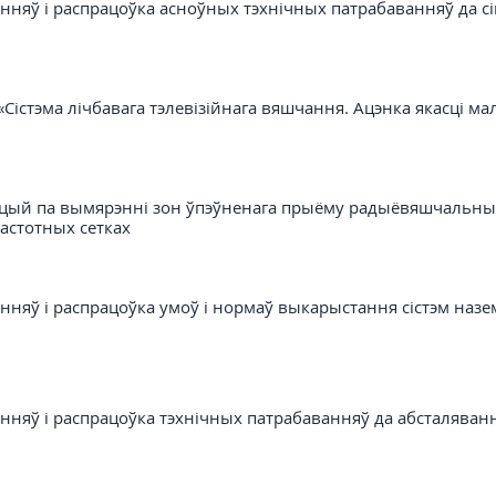
няў і распрацоўка асноўных тэхнічных патрабаванняў да сі
«Сістэма лічбавага тэлевізійнага вяшчання. Ацэнка якасці м
цый па вымярэнні зон ўпэўненага прыёму радыёвяшчальных 
астотных сетках
няў і распрацоўка умоў і нормаў выкарыстання сістэм наземн
няў і распрацоўка тэхнічных патрабаванняў да абсталявання с