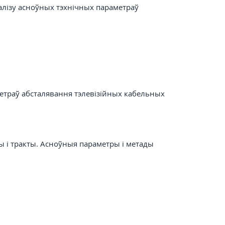
алізу асноўных тэхнічных параметраў
етраў абсталявання тэлевізійных кабельных
лы і тракты. Асноўныя параметры і метады