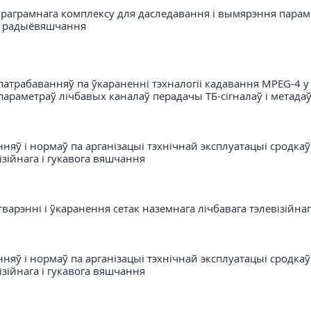
раграмнага комплексу для даследавання і вымярэння параме
 і радыёвяшчання
атрабаванняў па ўкараненні тэхналогіі кадавання MPEG-4 у с
араметраў лічбавых каналаў перадачы ТБ-сігналаў і метада
няў і нормаў па арганізацыі тэхнічнай эксплуатацыі сродкаў
ізійнага і гукавога вяшчання
тварэнні і ўкаранення сетак наземнага лічбавага тэлевізійна
няў і нормаў па арганізацыі тэхнічнай эксплуатацыі сродкаў
ізійнага і гукавога вяшчання