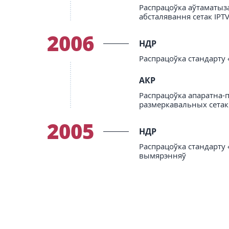
Распрацоўка аўтаматыза
абсталявання сетак IPTV
2006
НДР
Распрацоўка стандарту 
АКР
Распрацоўка апаратна-
размеркавальных сетак
2005
НДР
Распрацоўка стандарту 
вымярэнняў