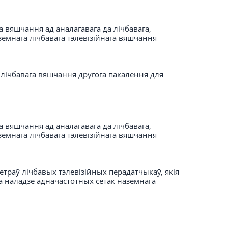
 вяшчання ад аналагавага да лічбавага,
емнага лічбавага тэлевізійнага вяшчання
а лічбавага вяшчання другога пакалення для
 вяшчання ад аналагавага да лічбавага,
емнага лічбавага тэлевізійнага вяшчання
траў лічбавых тэлевізійных перадатчыкаў, якія
а наладзе адначастотных сетак наземнага