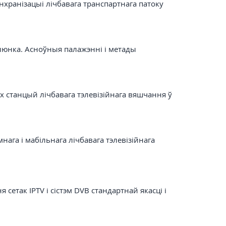
нхранізацыі лічбавага транспартнага патоку
алюнка. Асноўныя палажэнні і метады
станцый лічбавага тэлевізійнага вяшчання ў
ага і мабільнага лічбавага тэлевізійнага
етак IPTV і сістэм DVB стандартнай якасці і