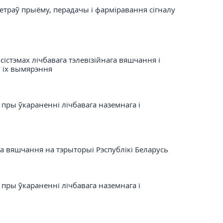
траў прыёму, перадачы і фарміравання сігналу
істэмах лічбавага тэлевізійнага вяшчання і
ў іх вымярэння
 пры ўкараненні лічбавага наземнага і
га вяшчання на тэрыторыі Рэспублікі Беларусь
 пры ўкараненні лічбавага наземнага і