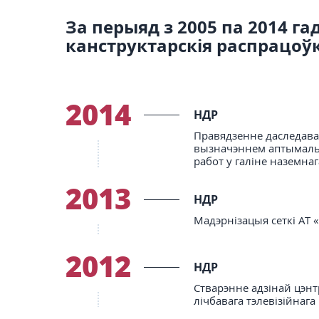
За перыяд з 2005 па 2014 г
канструктарскія распрацоўкі
2014
НДР
Правядзенне даследаван
вызначэннем аптымальн
работ у галіне наземнаг
2013
НДР
Мадэрнізацыя сеткі АТ 
2012
НДР
Стварэнне адзінай цэнт
лічбавага тэлевізійнаг