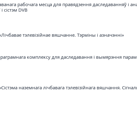
ванага рабочага месца для правядзення даследаванняў і ан
 і сістэм DVB
«Лічбавае тэлевізійнае вяшчанне. Тэрміны і азначэнні»
праграмнага комплексу для даследавання і вымярэння парам
«Сістэма наземнага лічбавага тэлевізійнага вяшчання. Сігна