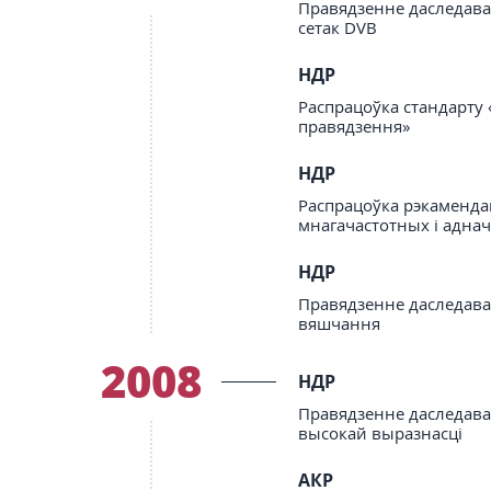
Правядзенне даследаван
сетак DVB
НДР
Распрацоўка стандарту 
правядзення»
НДР
Распрацоўка рэкаменда
мнагачастотных і аднач
НДР
Правядзенне даследаван
вяшчання
2008
НДР
Правядзенне даследаван
высокай выразнасці
АКР