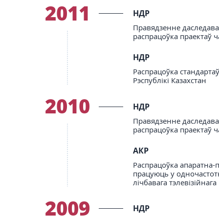
2011
НДР
Правядзенне даследаван
распрацоўка праектаў ч
НДР
Распрацоўка стандартаў
Рэспублікі Казахстан
2010
НДР
Правядзенне даследаван
распрацоўка праектаў ч
АКР
Распрацоўка апаратна-п
працуюць у одночастотн
лічбавага тэлевізійнаг
2009
НДР