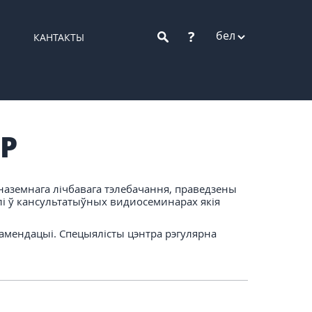
?
бел
КАНТАКТЫ
Р
наземнага лічбавага тэлебачання, праведзены
чалі ў кансультатыўных видиосеминарах якія
амендацыі. Спецыялісты цэнтра рэгулярна