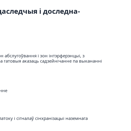
даследчыя і доследна-
н абслугоўвання і зон інтэрферэнцыі, з
а гатовыя аказаць садзейнічанне па выкананні
анне
току і сігналаў сінхранізацыі наземнага