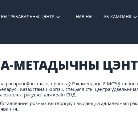
ВЫПРАБАВАЛЬНЫ ЦЭНТР
НАВІНЫ
АБ КАМПАНІІ
НА-МЕТАДЫЧНЫ ЦЭНТ
а распрацоўцы шасці праектаў Рэкамендацый МСЭ ў галіне 
ларусі, Казахстана і Кіргізіі, спецыялісты цэнтра ўдзельні
юза электрасувязі для краін СНД.
абсталявання розных вытворцаў і выдаюцца адпаведныя рэк
лявання.