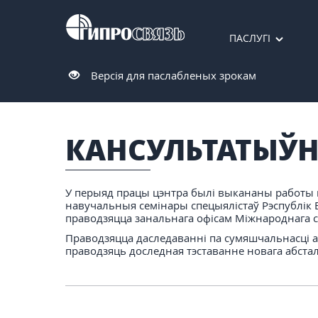
ПАСЛУГІ
Версія для паслабленых зрокам
КАНСУЛЬТАТЫЎ
У перыяд працы цэнтра былі выкананы работы п
навучальныя семінары спецыялістаў Рэспублік Бе
праводзяцца занальнага офісам Міжнароднага са
Праводзяцца даследаванні па сумяшчальнасці 
праводзяць доследная тэставанне новага абста