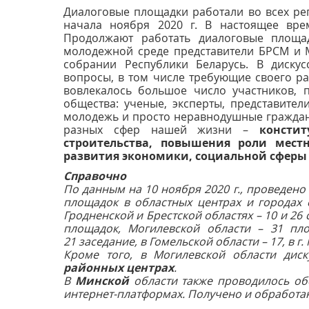
Диалоговые площадки работали во всех ре
начала ноября 2020 г. В настоящее вре
Продолжают работать диалоговые площад
молодежной среде представители БРСМ и
собрании Республики Беларусь. В диску
вопросы, в том числе требующие своего р
вовлекалось большое число участников, 
общества: ученые, эксперты, представител
молодежь и просто неравнодушные граждан
разных сфер нашей жизни –
консти
строительства, повышения роли местн
развития экономики, социальной сферы
Справочно
По данным на 10 ноября 2020 г., проведено
площадок в областных центрах и городах 
Гродненской и Брестской областях –
10 и 26
площадок, Могилевской
области – 31 пло
21 заседание, в Гомельской области – 17, в г.
Кроме того, в Могилевской области ди
районных центрах
.
В
Минской
области также проводилось об
интернет-платформах. Получено и обработ