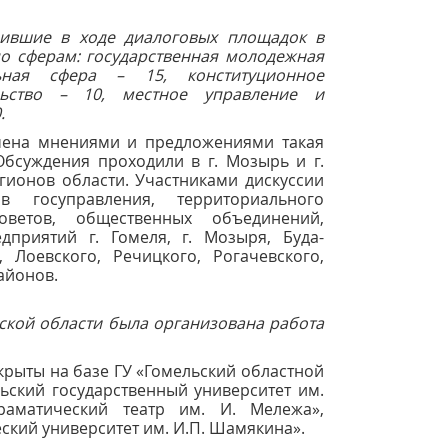
пившие в ходе диалоговых площадок в
по сферам: государственная молодежная
ная сфера – 15, конституционное
ьство – 10, местное управление и
.
мена мнениями и предложениями такая
Обсуждения проходили в г. Мозырь и г.
егионов области. Участниками дискуссии
в госуправления, территориального
ветов, общественных объединений,
дприятий г. Гомеля, г. Мозыря, Буда-
 Лоевского, Речицкого, Рогачевского,
айонов.
ьской области была организована работа
крыты на базе ГУ «Гомельский областной
ьский государственный университет им.
аматический театр им. И. Мележа»,
ский университет им. И.П. Шамякина».