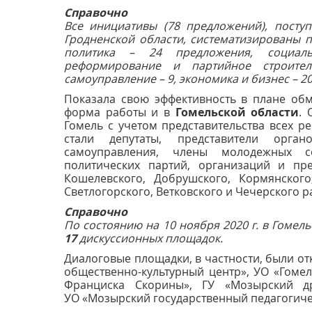
Справочно
Все инициативы
(78 предложений), посту
Гродненской области, систематизированы 
политика – 24 предложения, социаль
реформирование и партийное строител
самоуправление – 9, экономика и бизнес – 20
Показала свою эффективность в плане об
форма работы и в
Гомельской области
. 
Гомель с учетом представительства всех р
стали депутаты, представители органо
самоуправления, члены молодежных со
политических партий, организаций и пре
Кошелевского, Добрушского, Кормянского,
Светлогорского, Ветковского и Чечерского р
Справочно
По состоянию на 10 ноября 2020 г. в Гомел
17
дискуссионных площадок.
Диалоговые площадки, в частности, были от
общественно-культурный центр», УО «Гомел
Франциска Скорины», ГУ «Мозырский др
УО «Мозырский государственный педагогиче