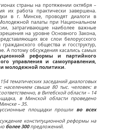
гионах страны на протяжении октября –
мя их работа практически завершена.
ки в г. Минске, проводят диалоги в
 Молодежной палаты при Национальном
ссии, затрагивающие наиболее важные
азрешения на уровне Основного Закона,
представляющих все слои белорусского
и гражданского общества и госструктур,
е. А потому обсуждения касались самых
туционной реформы и партийного
ого управления и самоуправления,
 и молодежной политики
.
 154 тематических заседаний диалоговых
с населением свыше 80 тыс. человек:
в
 соответственно, в Витебской области – 14
щадка, в Минской области проведено
 Минске – 35.
скуссионные площадки прошли
во всех
суждение конституционной реформы на
ано
более 300
предложений.