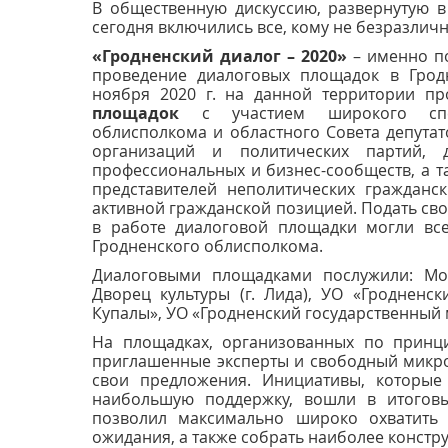
В общественную дискуссию, развернутую в
сегодня включились все, кому не безразлич
«Гродненский диалог – 2020»
– именно п
проведение диалоговых площадок в Грод
ноября 2020 г. на данной территории п
площадок
с участием широкого спект
облисполкома и областного Совета депутат
организаций и политических партий, де
профессиональных и бизнес-сообществ, а т
представителей неполитических гражданс
активной гражданской позицией. Подать сво
в работе диалоговой площадки могли вс
Гродненского облисполкома.
Диалоговыми площадками послужили: Мол
Дворец культуры (г. Лида), УО «Гродненск
Купалы», УО «Гродненский государственный 
На площадках, организованных по принци
приглашенные эксперты и свободный микро
свои предложения. Инициативы, которые
наибольшую поддержку, вошли в итоговы
позволил максимально широко охватить 
ожидания, а также собрать наиболее конст