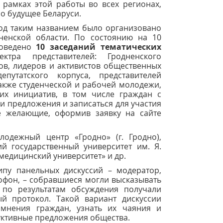
 рамках этой работы во всех регионах,
но будущее Беларуси.
од таким названием было организовано
ненской области. По состоянию на 10
роведено
10 заседаний тематических
ра представителей: Гродненского
ов, лидеров и активистов общественных
путатского корпуса, представителей
акже студенческой и рабочей молодежи,
ких инициатив, в том числе граждан с
и предложения и записаться для участия
е желающие, оформив заявку на сайте
одежный центр «Гродно» (г. Гродно),
ий государственный университет им. Я.
медицинский университет» и др.
пу панельных дискуссий – модератор,
фон, – собравшиеся могли высказывать
 по результатам обсуждения получали
й протокол. Такой вариант дискуссии
мнения граждан, узнать их чаяния и
руктивные предложения общества.