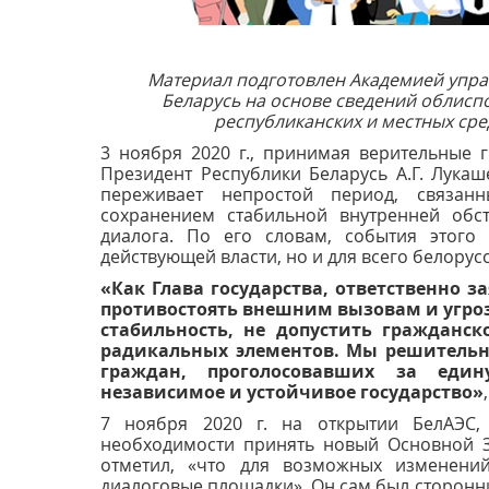
Материал подготовлен
Академией упра
Беларусь
на основе сведений
облиспо
республиканских и местных ср
3 ноября 2020 г., принимая верительные 
Президент Республики Беларусь А.Г. Лукаш
переживает непростой период, связанн
сохранением стабильной внутренней обс
диалога. По его словам, события этого
действующей власти, но и для всего белорус
«Как Глава государства, ответственно 
противостоять внешним вызовам и угро
стабильность, не допустить гражданск
радикальных элементов. Мы решитель
граждан, проголосовавших за еди
независимое и устойчивое государство»
7 ноября 2020 г. на открытии БелАЭС,
необходимости принять новый Основной За
отметил, «что для возможных изменени
диалоговые площадки». Он сам был сторонн