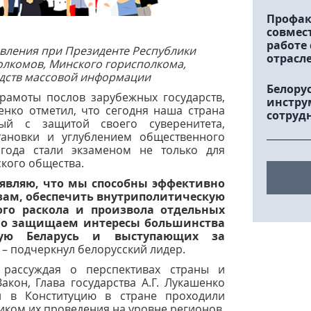
Профак
совмес
работе
вления при Президенте Республики
отрасл
лкомов, Минского горисполкома,
едств массовой информации
Белору
грамоты послов зарубежных государств,
инстру
енко отметил, что сегодня наша страна
сотруд
ый с защитой своего суверенитета,
тановки и углублением общественного
 года стали экзаменом не только для
ского общества.
заявляю, что мы способны эффективно
зам, обеспечить внутриполитическую
ого раскола и произвола отдельных
но защищаем интересы большинства
ную Беларусь и выступающих за
, – подчеркнул белорусский лидер.
 рассуждая о перспективах страны и
кон, Глава государства А.Г. Лукашенко
й в Конституцию в стране проходили
иком их проведения на уровне регионов,