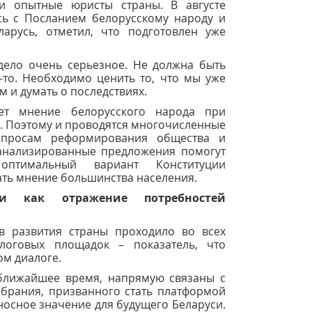
и опытные юристы страны. В августе
ясь с Посланием белорусскому народу и
арусь, отметил, что подготовлен уже
дело очень серьезное. Не должна быть
то. Необходимо ценить то, что мы уже
 и думать о последствиях.
т мнение белорусского народа при
. Поэтому и проводятся многочисленные
опросам реформирования общества и
оанализированные предложения помогут
 оптимальный вариант Конституции
ать мнение большинства населения.
ки как отражение потребностей
в развития страны проходило во всех
логовых площадок – показатель, что
ом диалоге.
 ближайшее время, напрямую связаны с
обрания, призванного стать платформой
осное значение для будущего Беларуси.