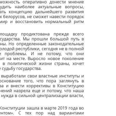
можность оперативно донести мнение
удить наиболее актуальные вопросы,
ать концепцию дальнейшего развития
их белорусов, не сможет навести порядок
 мир и восстановить нормальный ритм
лощадку продиктована прежде всего
сударства. Мы прошли большой путь в
аны. Но определенные законодательные
олодой республики, сегодня не в полной
е проблемы. И не потому, что они
оит на месте. Выросло новое поколение
ь в политической жизни страны, хочет
судьбу государства.
 выработали свои властные институты и
основание того, что пора заглянуть в
ва и внести коррективы в Конституцию
нений назрела еще и потому, что наша
а нужда в сильной централизации власти,
онституции зашла в марте 2019 года во
ентом». С тех пор над вариантами