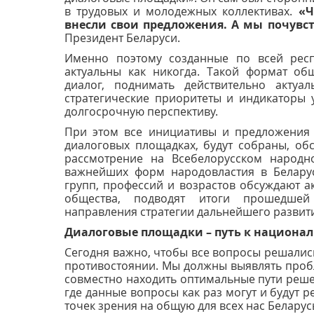
в трудовых и молодежных коллективах.
«Ч
внесли свои предложения. А мы почувс
Президент Беларуси.
Именно поэтому созданные по всей респ
актуальны как никогда. Такой формат об
диалог, поднимать действительно актуа
стратегические приоритеты и индикаторы 
долгосрочную перспективу.
При этом все инициативы и предложения 
диалоговых площадках, будут собраны, об
рассмотрение на Всебелорусском народн
важнейших форм народовластия в Беларус
групп, профессий и возрастов обсуждают а
общества, подводят итоги прошедшей
направления стратегии дальнейшего развит
Диалоговые площадки – путь к национа
Сегодня важно, чтобы все вопросы решались
противостоянии. Мы должны выявлять пробл
совместно находить оптимальные пути реше
где данные вопросы как раз могут и будут р
точек зрения на общую для всех нас Беларус