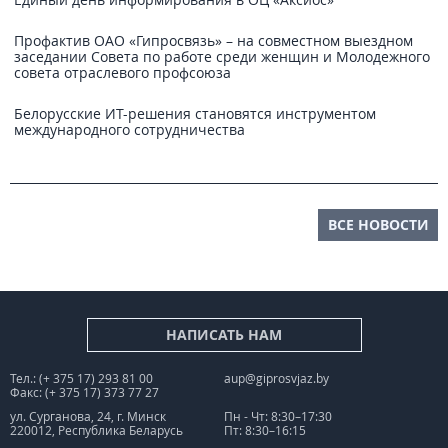
Профактив ОАО «Гипросвязь» – на совместном выездном
заседании Совета по работе среди женщин и Молодежного
совета отраслевого профсоюза
Белорусские ИТ-решения становятся инструментом
международного сотрудничества
ВСЕ НОВОСТИ
НАПИСАТЬ НАМ
Тел.: (+ 375 17) 293 81 00
aup@giprosvjaz.by
Факс: (+ 375 17) 373 77 27
ул. Сурганова, 24, г. Минск
Пн - Чт: 8:30–17:30
220012, Республика Беларусь
Пт: 8:30–16:15